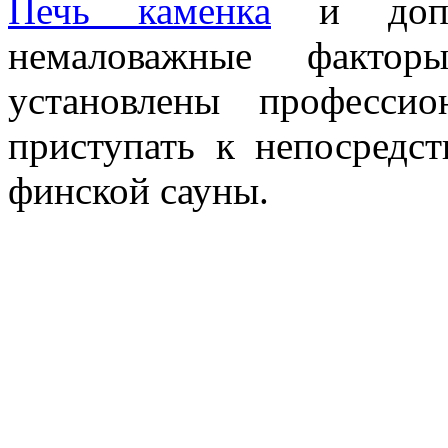
Печь каменка
и допол
немаловажные факто
установлены професси
приступать к непосредс
финской сауны.