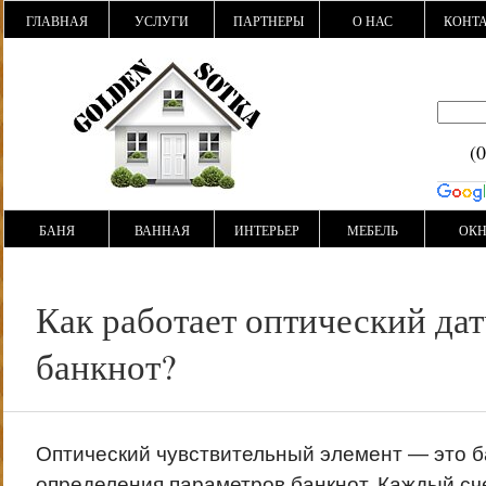
ГЛАВНАЯ
УСЛУГИ
ПАРТНЕРЫ
О НАС
КОНТ
(
БАНЯ
ВАННАЯ
ИНТЕРЬЕР
МЕБЕЛЬ
ОК
Как работает оптический дат
банкнот?
Оптический чувствительный элемент — это б
определения параметров банкнот. Каждый сче